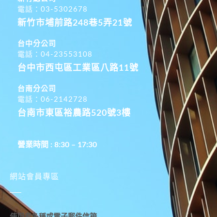
電話：03-5302678
新竹市埔前路248巷5弄21號
台中分公司
電話：04-23553108
台中市西屯區工業區八路11號
台南分公司
電話：06-2142728
台南市東區裕農路520號3樓
營業時間 : 8:30 – 17:30
網站會員專區
使用者名稱或電子郵件信箱