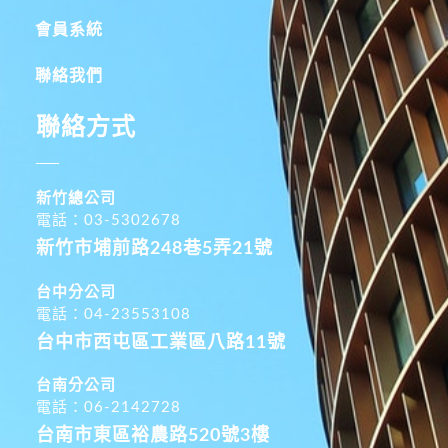
會員系統
聯絡我們
聯絡方式
新竹總公司
電話：03-5302678
新竹市埔前路248巷5弄21號
台中分公司
電話：04-23553108
台中市西屯區工業區八路11號
台南分公司
電話：06-2142728
台南市東區裕農路520號3樓