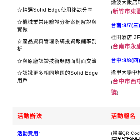
煙波大飯店B
☆精選Solid Edge使用祕訣分享
新竹市東區
(
☆機械業常用驗證分析案例解說與
台南:8/7(三)
實做
桂田酒店 3
☆產品資料管理系統投資報酬率剖
台南市永
(
析
台中:8/8(四)
☆與原廠認證技術顧問面對面交流
逢甲大學中科
☆認識更多相同地區的Solid Edge
用戶
台中市西屯
(
號
)
活動辦法
活動報名
(掃瞄QR Co
活動費用: