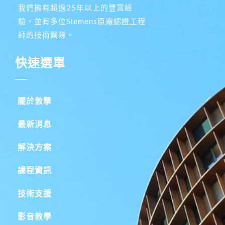
我們擁有超過25年以上的豐富經
驗，並有多位Siemens原廠認證工程
師的技術團隊。
快速選單
關於敦擎
最新消息
解決方案
課程資訊
技術支援
影音教學