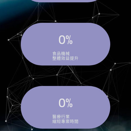
0
%
食品機械
整體效益提升
0
%
醫療行業
縮短專案時間