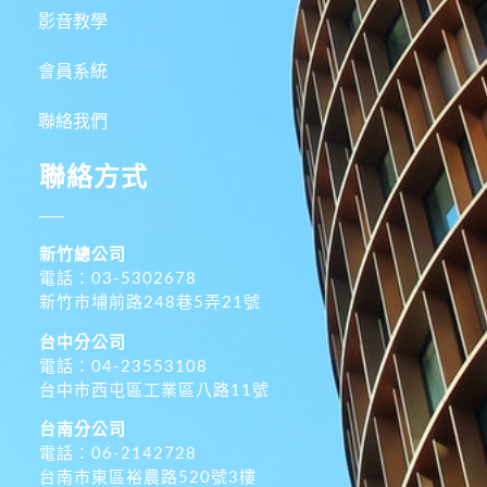
影音教學
會員系統
聯絡我們
聯絡方式
新竹總公司
電話：03-5302678
新竹市埔前路248巷5弄21號
台中分公司
電話：04-23553108
台中市西屯區工業區八路11號
台南分公司
電話：06-2142728
台南市東區裕農路520號3樓