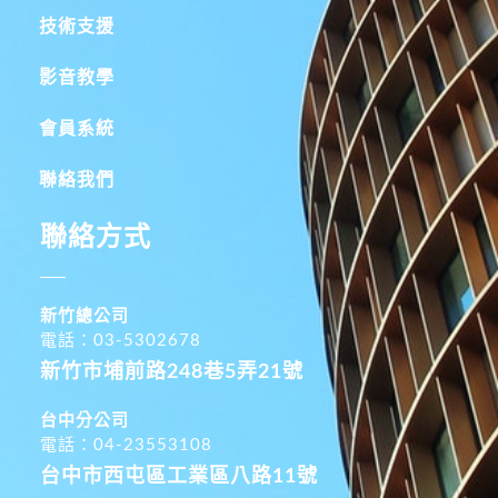
技術支援
影音教學
會員系統
聯絡我們
聯絡方式
新竹總公司
電話：03-5302678
新竹市埔前路248巷5弄21號
台中分公司
電話：04-23553108
台中市西屯區工業區八路11號