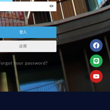
eep me signed in
註冊
Forgot your password?