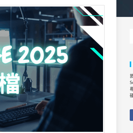
敦
S
專