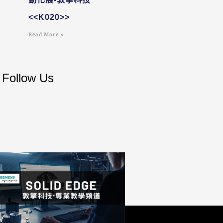
<<K020>>
Read More »
Follow Us