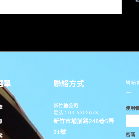
選單
聯絡方式
網站
新竹總公司
擎
使用
電話：03-5302678
新竹市埔前路248巷5弄
息
21號
密碼
案