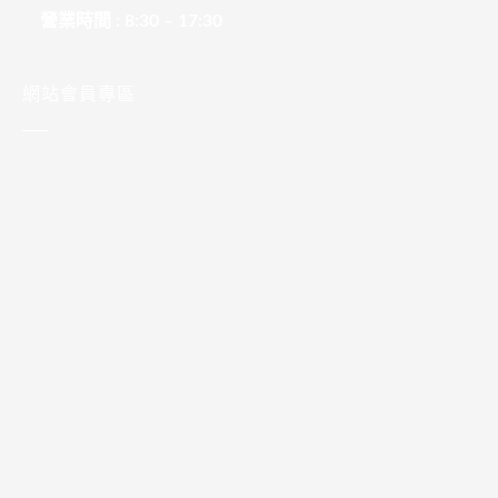
營業時間 : 8:30 – 17:30
網站會員專區
使用者名稱或電子郵件信箱
密碼
Keep me signed in
註冊