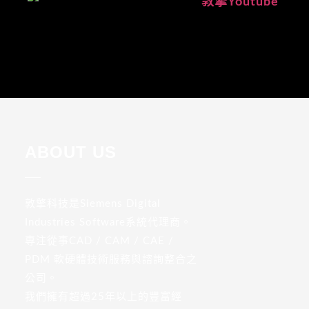
ABOUT US
敦擎科技是Siemens Digital
Industries Software系統代理商。
專注從事CAD / CAM / CAE /
PDM 軟硬體技術服務與諮詢整合之
公司。
我們擁有超過25年以上的豐富經