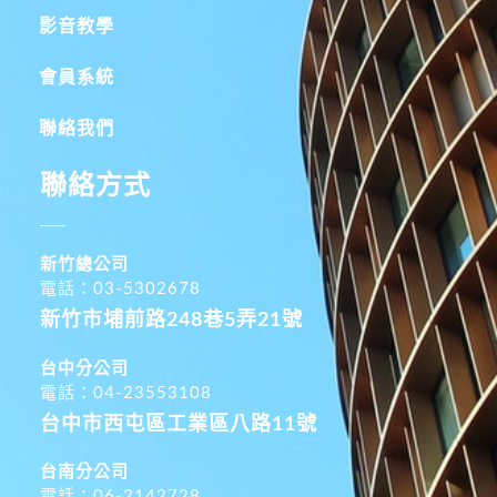
影音教學
會員系統
聯絡我們
聯絡方式
新竹總公司
電話：03-5302678
新竹市埔前路248巷5弄21號
台中分公司
電話：04-23553108
台中市西屯區工業區八路11號
台南分公司
電話：06-2142728