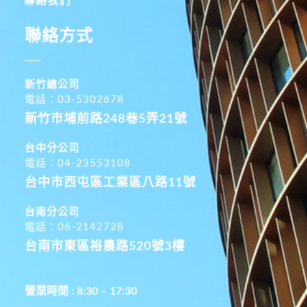
聯絡我們
聯絡方式
新竹總公司
電話：03-5302678
新竹市埔前路248巷5弄21號
台中分公司
電話：04-23553108
台中市西屯區工業區八路11號
台南分公司
電話：06-2142728
台南市東區裕農路520號3樓
營業時間 : 8:30 – 17:30