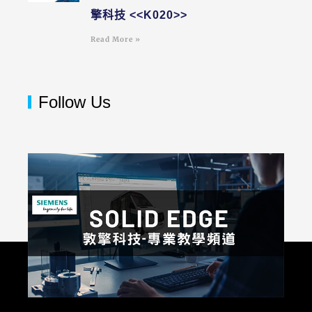
擎科技 <<K020>>
Read More »
Follow Us