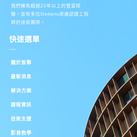
我們擁有超過25年以上的豐富經
驗，並有多位Siemens原廠認證工程
師的技術團隊。
快速選單
關於敦擎
最新消息
解決方案
課程資訊
技術支援
影音教學