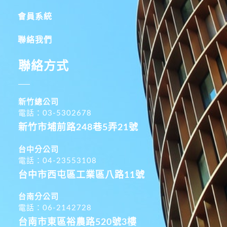
會員系統
聯絡我們
聯絡方式
新竹總公司
電話：03-5302678
新竹市埔前路248巷5弄21號
台中分公司
電話：04-23553108
台中市西屯區工業區八路11號
台南分公司
電話：06-2142728
台南市東區裕農路520號3樓