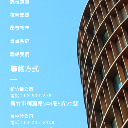
課程資訊
技術支援
影音教學
會員系統
聯絡我們
聯絡方式
新竹總公司
電話：03-5302678
新竹市埔前路248巷5弄21號
台中分公司
電話：04-23553108