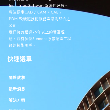
Industries Software系統代理商。
專注從事CAD / CAM / CAE /
PDM 軟硬體技術服務與諮詢整合之
公司。
我們擁有超過25年以上的豐富經
驗，並有多位Siemens原廠認證工程
師的技術團隊。
快速選單
關於敦擎
最新消息
解決方案