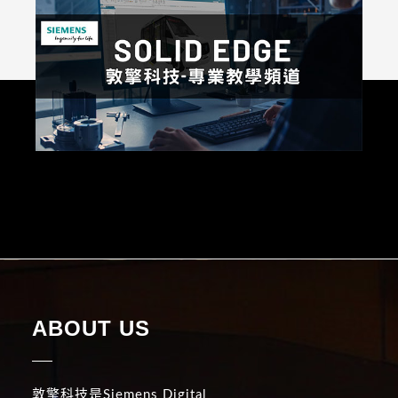
ABOUT US
敦擎科技是Siemens Digital