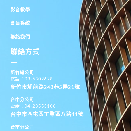
影音教學
會員系統
聯絡我們
聯絡方式
新竹總公司
電話：03-5302678
新竹市埔前路248巷5弄21號
台中分公司
電話：04-23553108
台中市西屯區工業區八路11號
台南分公司