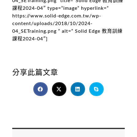
04_SETraining.png” title=”Solid Edge 教育訓練
課程2024-04″ type=”image” hyperlink=”
https://www.solid-edge.com.tw/wp-
content/uploads/2018/10/2024-
04_SETraining.png ” alt=” Solid Edge 教育訓練
課程2024-04″]
分享此篇文章