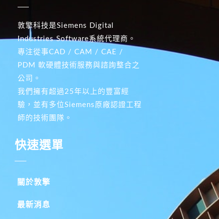
敦擎科技是Siemens Digital
Industries Software系統代理商。
專注從事CAD / CAM / CAE /
PDM 軟硬體技術服務與諮詢整合之
公司。
我們擁有超過25年以上的豐富經
驗，並有多位Siemens原廠認證工程
師的技術團隊。
快速選單
關於敦擎
最新消息