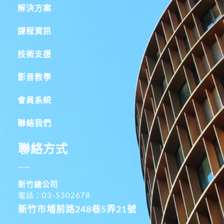
解決方案
課程資訊
技術支援
影音教學
會員系統
聯絡我們
聯絡方式
新竹總公司
電話：03-5302678
新竹市埔前路248巷5弄21號