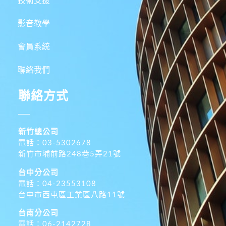
技術支援
影音教學
會員系統
聯絡我們
聯絡方式
新竹總公司
電話：03-5302678
新竹市埔前路248巷5弄21號
台中分公司
電話：04-23553108
台中市西屯區工業區八路11號
台南分公司
電話：06-2142728