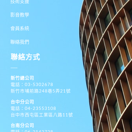
技術支援
影音教學
會員系統
聯絡我們
聯絡方式
新竹總公司
電話：03-5302678
新竹市埔前路248巷5弄21號
台中分公司
電話：04-23553108
台中市西屯區工業區八路11號
台南分公司