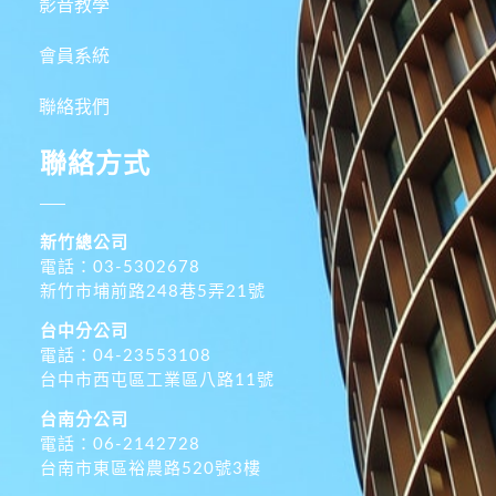
影音教學
會員系統
聯絡我們
聯絡方式
新竹總公司
電話：03-5302678
新竹市埔前路248巷5弄21號
台中分公司
電話：04-23553108
台中市西屯區工業區八路11號
台南分公司
電話：06-2142728
台南市東區裕農路520號3樓