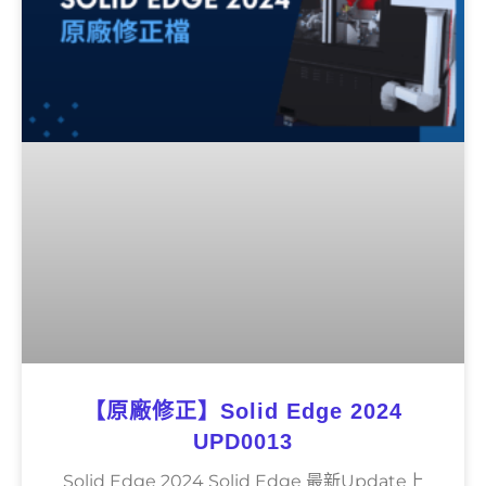
【原廠修正】Solid Edge 2024
UPD0013
Solid Edge 2024 Solid Edge 最新Update上