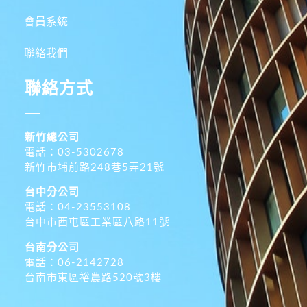
會員系統
聯絡我們
聯絡方式
新竹總公司
電話：03-5302678
新竹市埔前路248巷5弄21號
台中分公司
電話：04-23553108
台中市西屯區工業區八路11號
台南分公司
電話：06-2142728
台南市東區裕農路520號3樓