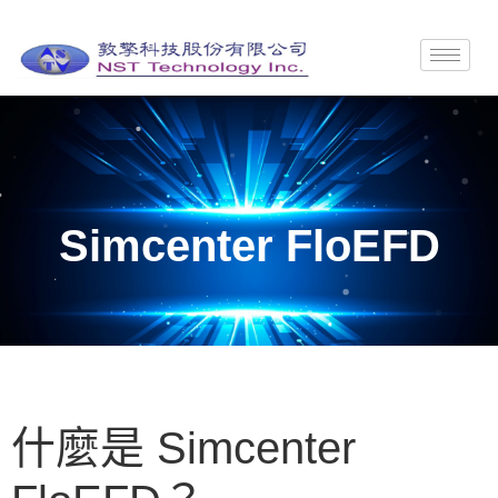
Simcenter FloEFD
什麼是 Simcenter