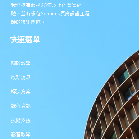
我們擁有超過25年以上的豐富經
驗，並有多位Siemens原廠認證工程
師的技術團隊。
快速選單
關於敦擎
最新消息
解決方案
課程資訊
技術支援
影音教學