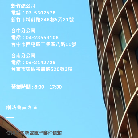
新竹總公司
電話：03-5302678
新竹市埔前路248巷5弄21號
台中分公司
電話：04-23553108
台中市西屯區工業區八路11號
台南分公司
電話：06-2142728
台南市東區裕農路520號3樓
營業時間 : 8:30 – 17:30
網站會員專區
使用者名稱或電子郵件信箱