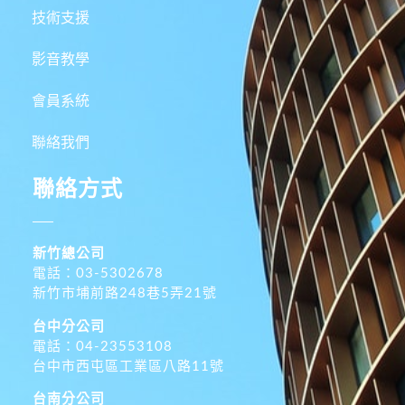
技術支援
影音教學
會員系統
聯絡我們
聯絡方式
新竹總公司
電話：03-5302678
新竹市埔前路248巷5弄21號
台中分公司
電話：04-23553108
台中市西屯區工業區八路11號
台南分公司