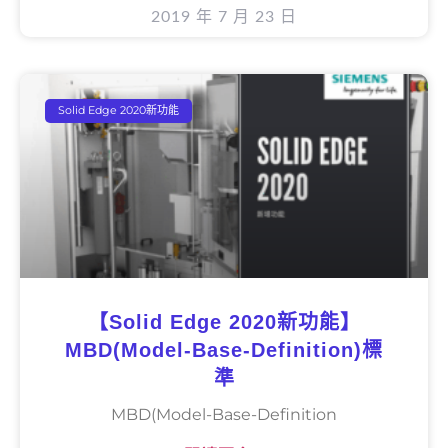
2019 年 7 月 23 日
Solid Edge 2020新功能
【Solid Edge 2020新功能】
MBD(Model-Base-Definition)標
準
MBD(Model-Base-Definition