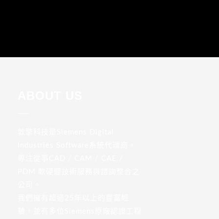
ABOUT US
敦擎科技是Siemens Digital
Industries Software系統代理商。
專注從事CAD / CAM / CAE /
PDM 軟硬體技術服務與諮詢整合之
公司。
我們擁有超過25年以上的豐富經
驗，並有多位Siemens原廠認證工程