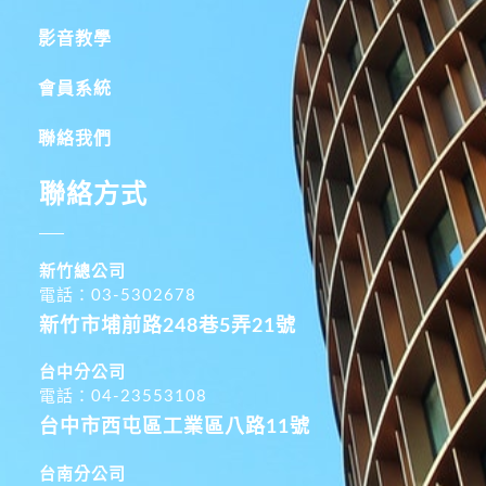
影音教學
會員系統
聯絡我們
聯絡方式
新竹總公司
電話：03-5302678
新竹市埔前路248巷5弄21號
台中分公司
電話：04-23553108
台中市西屯區工業區八路11號
台南分公司