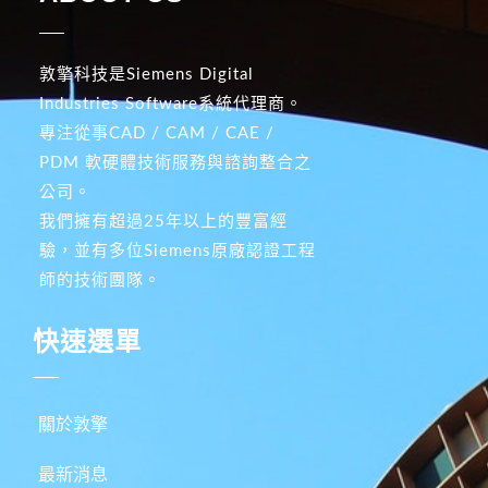
敦擎科技是Siemens Digital
Industries Software系統代理商。
專注從事CAD / CAM / CAE /
PDM 軟硬體技術服務與諮詢整合之
公司。
我們擁有超過25年以上的豐富經
驗，並有多位Siemens原廠認證工程
師的技術團隊。
快速選單
關於敦擎
最新消息