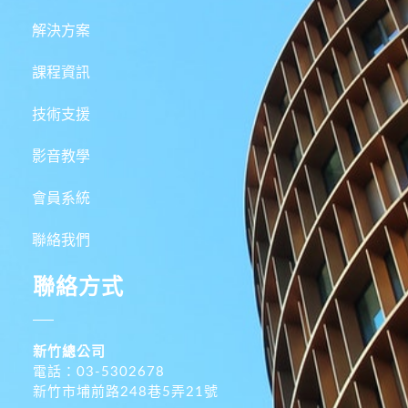
解決方案
課程資訊
技術支援
影音教學
會員系統
聯絡我們
聯絡方式
新竹總公司
電話：03-5302678
新竹市埔前路248巷5弄21號