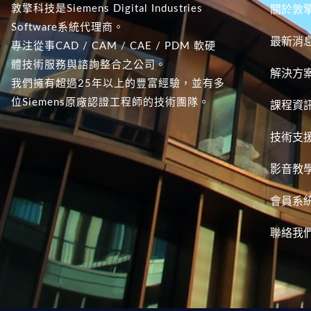
敦擎科技是Siemens Digital Industries
關於敦
Software系統代理商。
最新消
專注從事CAD / CAM / CAE / PDM 軟硬
體技術服務與諮詢整合之公司。
解決方
我們擁有超過25年以上的豐富經驗，並有多
位Siemens原廠認證工程師的技術團隊。
課程資
技術支
影音教
會員系
聯絡我