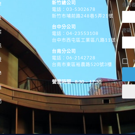
新竹總公司
擎
使用
電話：03-5302678
新竹市埔前路248巷5弄21號
息
台中分公司
密碼
案
電話：04-23553108
台中市西屯區工業區八路11號
訊
台南分公司
電話：06-2142728
援
K
台南市東區裕農路520號3樓
學
營業時間 : 8:30 – 17:30
統
們