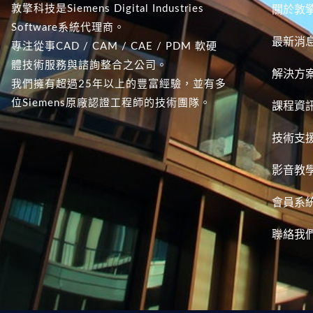
敦擎科技是Siemens Digital Industries
關於敦
Software系統代理商。
最新消
專注從事CAD / CAM / CAE / PDM 軟硬
體技術服務與諮詢整合之公司。
解決方
我們擁有超過25年以上的豐富經驗，並有多
位Siemens原廠認證工程師的技術團隊。
課程資
技術支
影音教
會員系
聯絡我