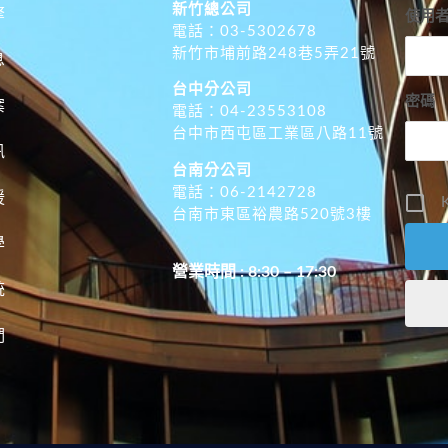
新竹總公司
擎
使用
電話：03-5302678
新竹市埔前路248巷5弄21號
息
台中分公司
密碼
案
電話：04-23553108
台中市西屯區工業區八路11號
訊
台南分公司
電話：06-2142728
援
K
台南市東區裕農路520號3樓
學
營業時間 : 8:30 – 17:30
統
們