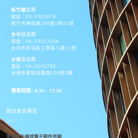
新竹總公司
電話：03-5302678
新竹市埔前路248巷5弄21號
台中分公司
電話：04-23553108
台中市西屯區工業區八路11號
台南分公司
電話：06-2142728
台南市東區裕農路520號3樓
營業時間 : 8:30 – 17:30
網站會員專區
使用者名稱或電子郵件信箱