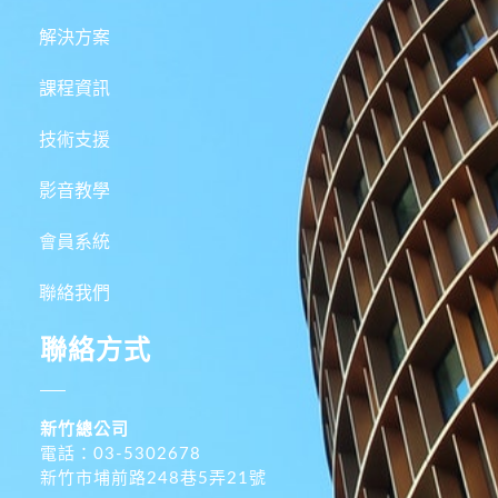
解決方案
課程資訊
技術支援
影音教學
會員系統
聯絡我們
聯絡方式
新竹總公司
電話：03-5302678
新竹市埔前路248巷5弄21號