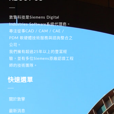
敦擎科技是Siemens Digital
Industries Software系統代理商。
專注從事CAD / CAM / CAE /
PDM 軟硬體技術服務與諮詢整合之
公司。
我們擁有超過25年以上的豐富經
驗，並有多位Siemens原廠認證工程
師的技術團隊。
快速選單
關於敦擎
最新消息