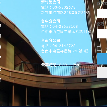
新竹總公司
擎
使用
電話：03-5302678
新竹市埔前路248巷5弄21號
息
台中分公司
密碼
案
電話：04-23553108
台中市西屯區工業區八路11號
訊
台南分公司
電話：06-2142728
援
K
台南市東區裕農路520號3樓
學
營業時間 : 8:30 – 17:30
統
們