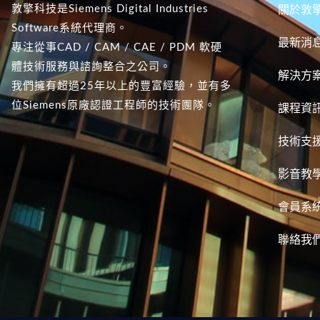
敦擎科技是Siemens Digital Industries
關於敦
Software系統代理商。
最新消
專注從事CAD / CAM / CAE / PDM 軟硬
體技術服務與諮詢整合之公司。
解決方
我們擁有超過25年以上的豐富經驗，並有多
位Siemens原廠認證工程師的技術團隊。
課程資
技術支
影音教
會員系
聯絡我