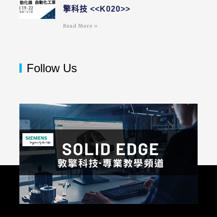
擎科技 <<K020>>
Read More »
Follow Us