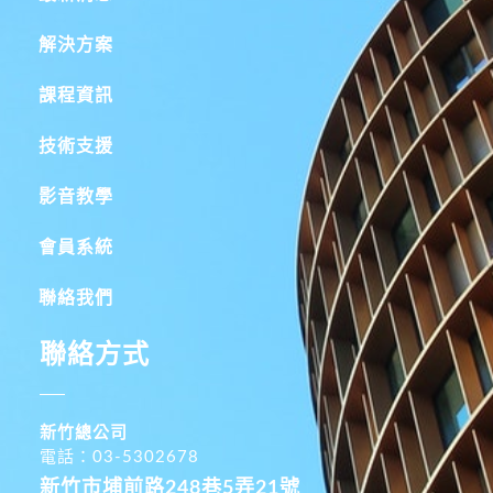
解決方案
課程資訊
技術支援
影音教學
會員系統
聯絡我們
聯絡方式
新竹總公司
電話：03-5302678
新竹市埔前路248巷5弄21號