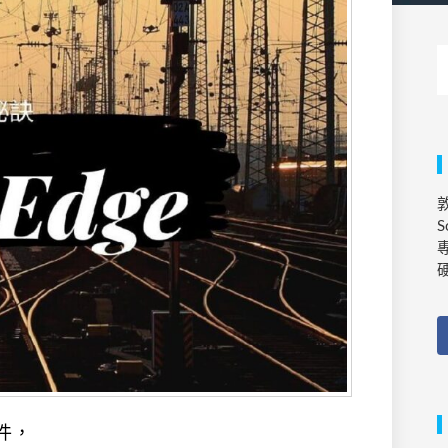
敦
S
專
零件，