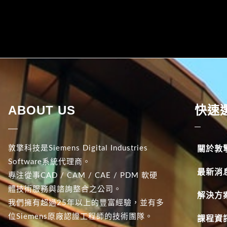
ABOUT US
快速
敦擎科技是Siemens Digital Industries
關於敦
Software系統代理商。
最新消
專注從事CAD / CAM / CAE / PDM 軟硬
體技術服務與諮詢整合之公司。
解決方
我們擁有超過25年以上的豐富經驗，並有多
位Siemens原廠認證工程師的技術團隊。
課程資