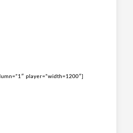
lumn=”1″ player=”width=1200″]