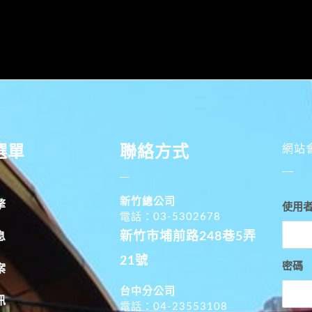
選單
聯絡方式
網站
新竹總公司
擎
使用
電話：03-5302678
新竹市埔前路248巷5弄
息
21號
密碼
案
台中分公司
訊
電話：04-23553108