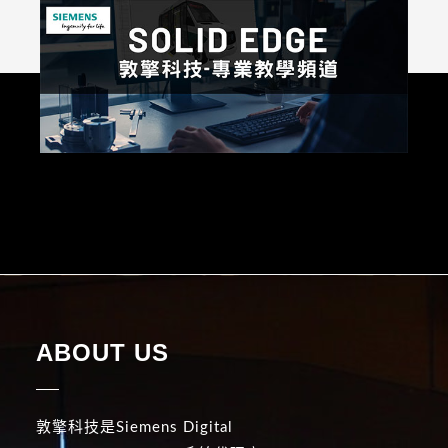
ABOUT US
敦擎科技是Siemens Digital