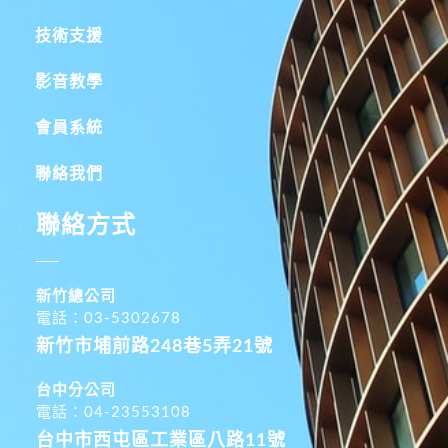
技術支援
影音教學
會員系統
聯絡我們
聯絡方式
新竹總公司
電話：03-5302678
新竹市埔前路248巷5弄21號
台中分公司
電話：04-23553108
台中市西屯區工業區八路11號