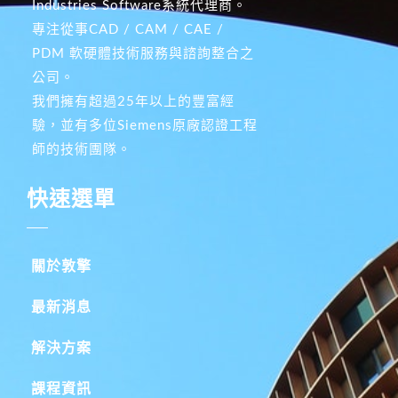
Industries Software系統代理商。
專注從事CAD / CAM / CAE /
PDM 軟硬體技術服務與諮詢整合之
公司。
我們擁有超過25年以上的豐富經
驗，並有多位Siemens原廠認證工程
師的技術團隊。
快速選單
關於敦擎
最新消息
解決方案
課程資訊