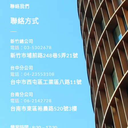
聯絡我們
聯絡方式
新竹總公司
電話：03-5302678
新竹市埔前路248巷5弄21號
台中分公司
電話：04-23553108
台中市西屯區工業區八路11號
台南分公司
電話：06-2142728
台南市東區裕農路520號3樓
營業時間 : 8:30 – 17:30