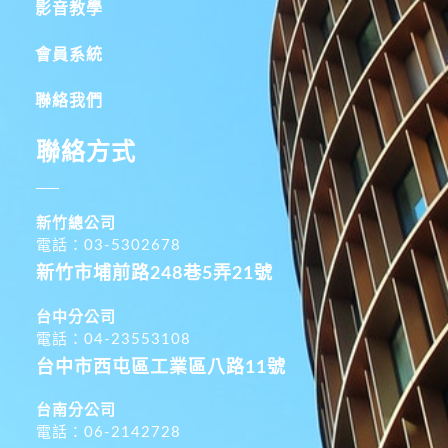
影音教學
會員系統
聯絡我們
聯絡方式
新竹總公司
電話：03-5302678
新竹市埔前路248巷5弄21號
台中分公司
電話：04-23553108
台中市西屯區工業區八路11號
台南分公司
電話：06-2142728