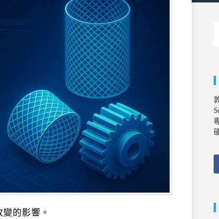
敦
S
專
離改變的影響。