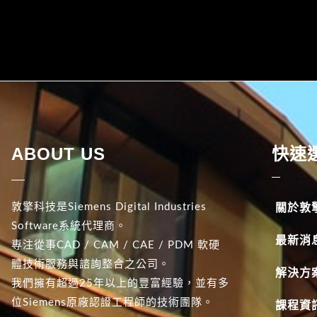
ABOUT US
快速
敦擎科技是Siemens Digital Industries
關於敦
Software系統代理商。
最新消
專注從事CAD / CAM / CAE / PDM 軟硬
體技術服務與諮詢整合之公司。
解決方
我們擁有超過25年以上的豐富經驗，並有多
位Siemens原廠認證工程師的技術團隊。
課程資