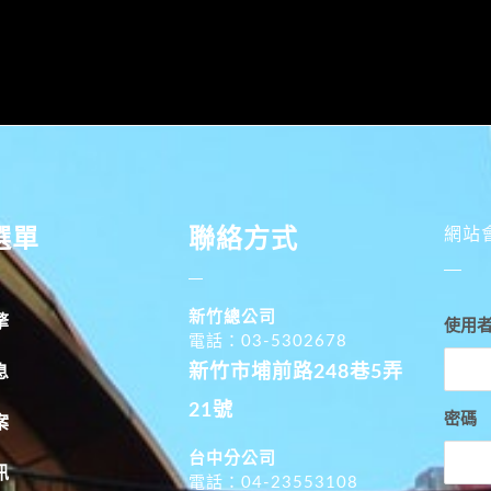
選單
聯絡方式
網站
新竹總公司
擎
使用
電話：03-5302678
新竹市埔前路248巷5弄
息
21號
密碼
案
台中分公司
訊
電話：04-23553108