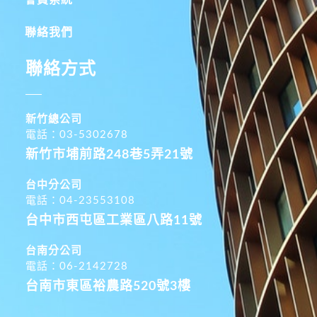
聯絡我們
聯絡方式
新竹總公司
電話：03-5302678
新竹市埔前路248巷5弄21號
台中分公司
電話：04-23553108
台中市西屯區工業區八路11號
台南分公司
電話：06-2142728
台南市東區裕農路520號3樓