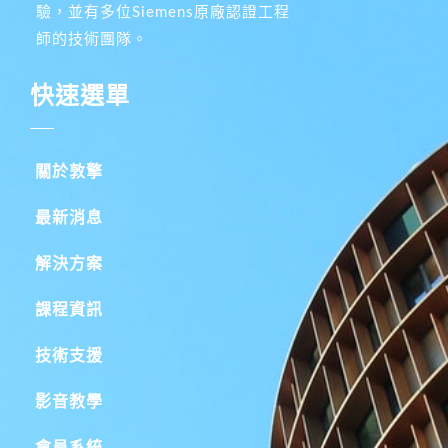
驗，並有多位Siemens原廠認證工程
師的技術團隊。
快速選單
關於敦擎
最新消息
解決方案
課程資訊
技術支援
影音教學
會員系統