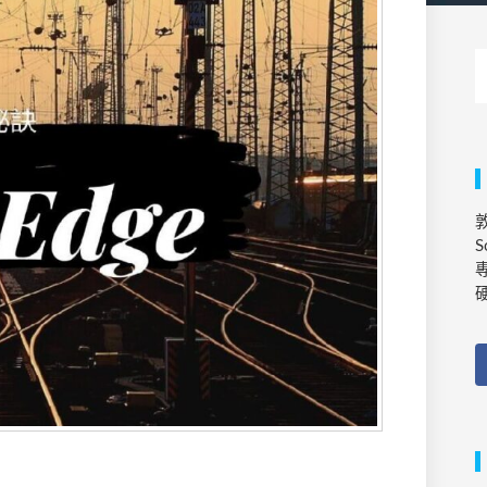
敦
S
專