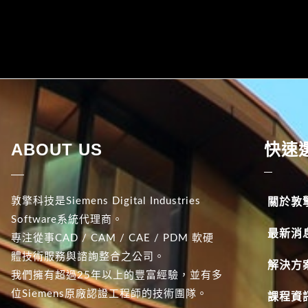
ABOUT US
快速
敦擎科技是Siemens Digital Industries
關於敦
Software系統代理商。
最新消
專注從事CAD / CAM / CAE / PDM 軟硬
體技術服務與諮詢整合之公司。
解決方
我們擁有超過25年以上的豐富經驗，並有多
位Siemens原廠認證工程師的技術團隊。
課程資