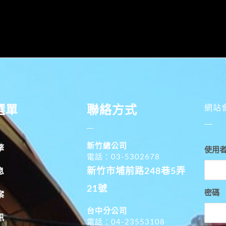
選單
聯絡方式
網站
新竹總公司
擎
使用
電話：03-5302678
新竹市埔前路248巷5弄
息
21號
密碼
案
台中分公司
訊
電話：04-23553108