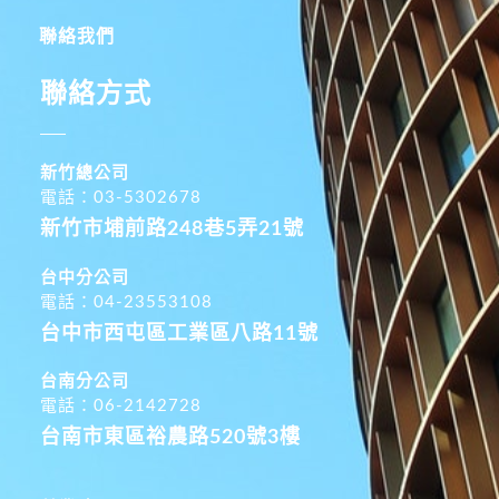
聯絡我們
聯絡方式
新竹總公司
電話：03-5302678
新竹市埔前路248巷5弄21號
台中分公司
電話：04-23553108
台中市西屯區工業區八路11號
台南分公司
電話：06-2142728
台南市東區裕農路520號3樓