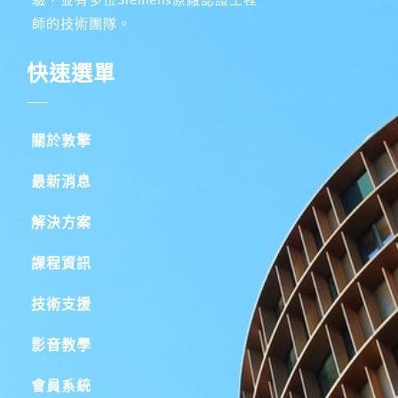
驗，並有多位Siemens原廠認證工程
師的技術團隊。
快速選單
關於敦擎
最新消息
解決方案
課程資訊
技術支援
影音教學
會員系統