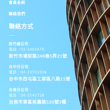
會員系統
聯絡我們
聯絡方式
新竹總公司
電話：03-5302678
新竹市埔前路248巷5弄21號
台中分公司
電話：04-23553108
台中市西屯區工業區八路11號
台南分公司
電話：06-2142728
台南市東區裕農路520號3樓