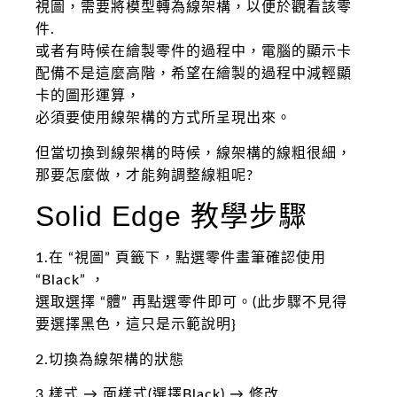
視圖，需要將模型轉為線架構，以便於觀看該零
件.
或者有時候在繪製零件的過程中，電腦的顯示卡
配備不是這麼高階，希望在繪製的過程中減輕顯
卡的圖形運算，
必須要使用線架構的方式所呈現出來。
但當切換到線架構的時候，線架構的線粗很細，
那要怎麼做，才能夠調整線粗呢?
Solid Edge 教學步驟
1.在 “視圖” 頁籤下，點選零件畫筆確認使用
“Black” ，
選取選擇 “體” 再點選零件即可。(此步驟不見得
要選擇黑色，這只是示範說明}
2.切換為線架構的狀態
3.樣式 → 面樣式(選擇Black) → 修改