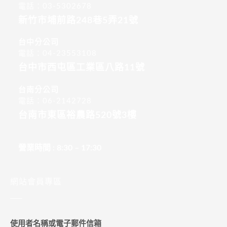
電話：03-5302678
新竹市埔前路248巷5弄21號
台中分公司
電話：04-23553108
台中市西屯區工業區八路11號
台南分公司
電話：06-2142728
台南市東區裕農路520號3樓
營業時間 : 8:30 – 17:30
網站會員專區
使用者名稱或電子郵件信箱