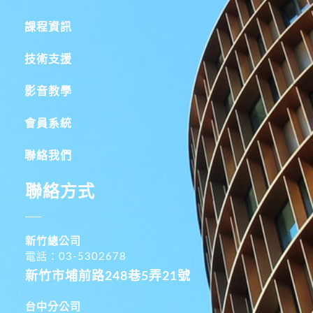
課程資訊
技術支援
影音教學
會員系統
聯絡我們
聯絡方式
新竹總公司
電話：03-5302678
新竹市埔前路248巷5弄21號
台中分公司