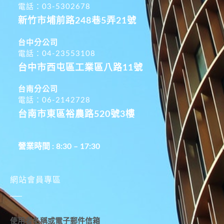
電話：03-5302678
新竹市埔前路248巷5弄21號
台中分公司
電話：04-23553108
台中市西屯區工業區八路11號
台南分公司
電話：06-2142728
台南市東區裕農路520號3樓
營業時間 : 8:30 – 17:30
網站會員專區
使用者名稱或電子郵件信箱