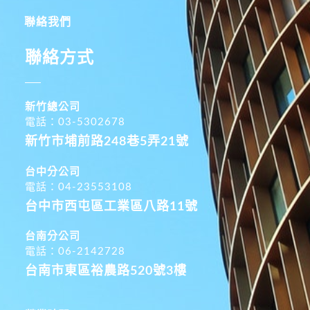
聯絡我們
聯絡方式
新竹總公司
電話：03-5302678
新竹市埔前路248巷5弄21號
台中分公司
電話：04-23553108
台中市西屯區工業區八路11號
台南分公司
電話：06-2142728
台南市東區裕農路520號3樓