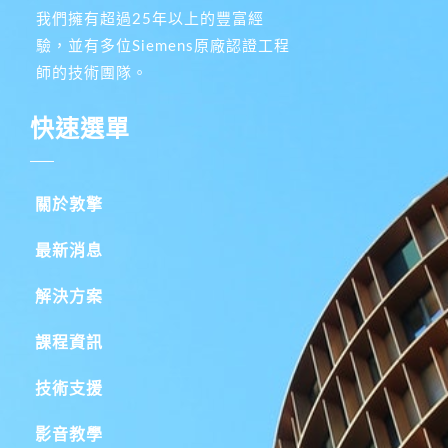
我們擁有超過25年以上的豐富經
驗，並有多位Siemens原廠認證工程
師的技術團隊。
快速選單
關於敦擎
最新消息
解決方案
課程資訊
技術支援
影音教學