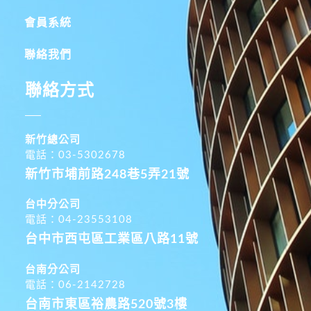
會員系統
聯絡我們
聯絡方式
新竹總公司
電話：03-5302678
新竹市埔前路248巷5弄21號
台中分公司
電話：04-23553108
台中市西屯區工業區八路11號
台南分公司
電話：06-2142728
台南市東區裕農路520號3樓