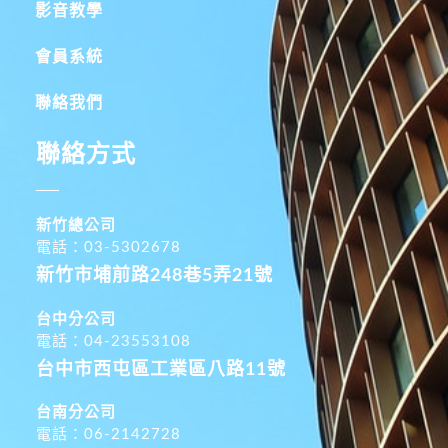
影音教學
會員系統
聯絡我們
聯絡方式
新竹總公司
電話：03-5302678
新竹市埔前路248巷5弄21號
台中分公司
電話：04-23553108
台中市西屯區工業區八路11號
台南分公司
電話：06-2142728