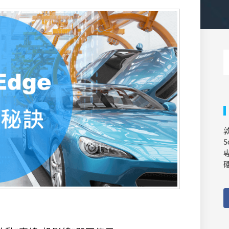
敦
S
專