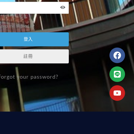
eep me signed in
註冊
Forgot your password?