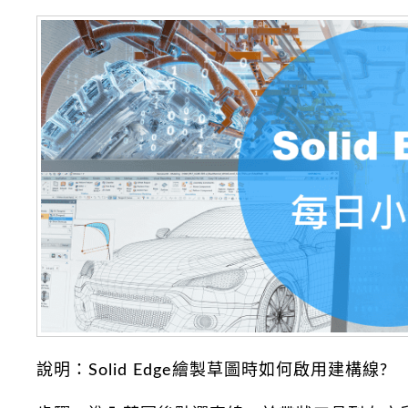
說明：Solid Edge繪製草圖時如何啟用建構線?