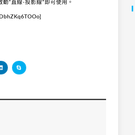
動”直線-投影線”即可使用。
v=DbhZKq6TOOo]