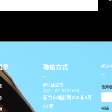
選單
聯絡方式
網站
新竹總公司
擎
使用
電話：03-5302678
新竹市埔前路248巷5弄
息
21號
密碼
案