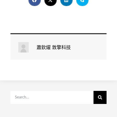
蕭欽燿 敦擎科技