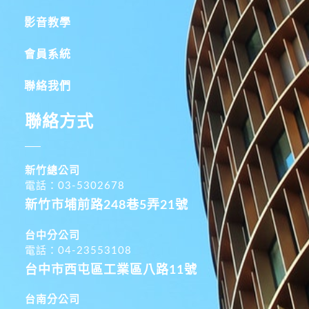
影音教學
會員系統
聯絡我們
聯絡方式
新竹總公司
電話：03-5302678
新竹市埔前路248巷5弄21號
台中分公司
電話：04-23553108
台中市西屯區工業區八路11號
台南分公司