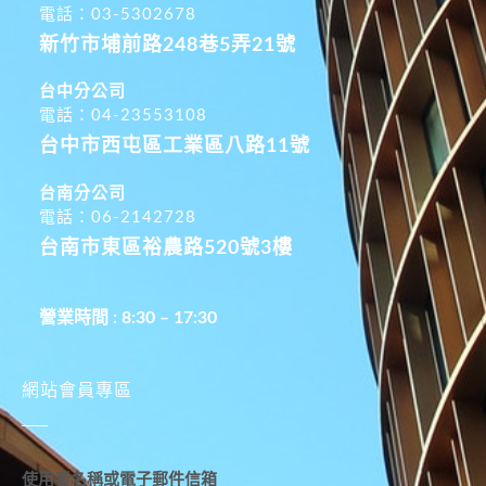
電話：03-5302678
新竹市埔前路248巷5弄21號
台中分公司
電話：04-23553108
台中市西屯區工業區八路11號
台南分公司
電話：06-2142728
台南市東區裕農路520號3樓
營業時間 : 8:30 – 17:30
網站會員專區
使用者名稱或電子郵件信箱