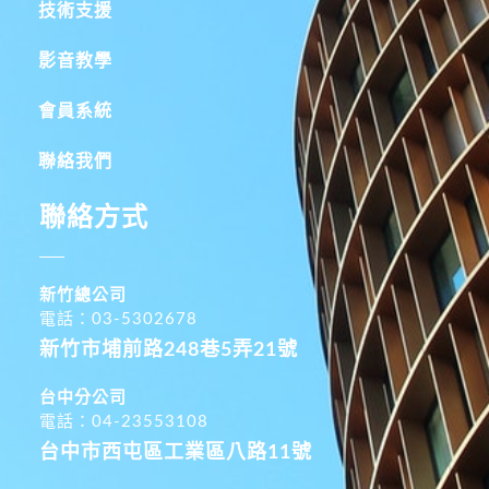
技術支援
影音教學
會員系統
聯絡我們
聯絡方式
新竹總公司
電話：03-5302678
新竹市埔前路248巷5弄21號
台中分公司
電話：04-23553108
台中市西屯區工業區八路11號